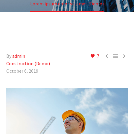
Lorem ipsum dolor sit amet (Demo)



By
admin
7
Construction (Demo)
October 6, 2019