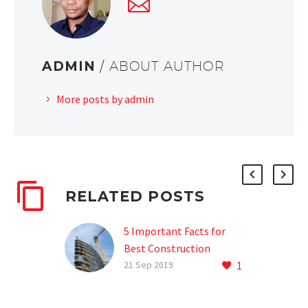
ADMIN
/ ABOUT AUTHOR
More posts by admin
RELATED POSTS
5 Important Facts for
Best Construction
1
(Demo)
21 Sep 2019
Lorem ipsum dolor sit
amet Lorem ipsum dolor