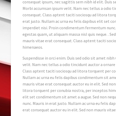
consequat ipsum, nec sagittis sem nibh id elit. Duis s
Morbi accumsan ipsum velit. Nam nec tellus a odio ti
consequat. Class aptent taciti sociosqu ad litora to
erat justo. Nullam ac urna eu felis dapibus elit set 
imperdiet nisi. Proin condimentum fermentum nunc. 
egestas quam, ut aliquam massa nisl quis neque. . Sed
mauris vitae erat consequat. Class aptent taciti soci
himenaeos.
Suspendisse in orci enim. Duis sed odio sit amet nib
velit. Nam nec tellus a odio tincidunt auctor a ornare
Class aptent taciti sociosqu ad litora torquent per c
Nullam ac urna eu felis dapibus condimentum sit amet
mauris vitae erat consequat auctor eu in elit. Sed non
litora torquent per conubia nostra, per inceptos hime
elit set condimentum sit amet a augue. Sed non nequ
nunc. Mauris in erat justo. Nullam ac urna eu felis d
erat consequat auctor eu in elit. Sed non mauris vitae