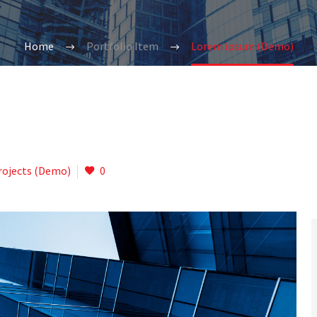
Home
Portfolio Item
Lorem ipsum (Demo)
rojects (Demo)
0