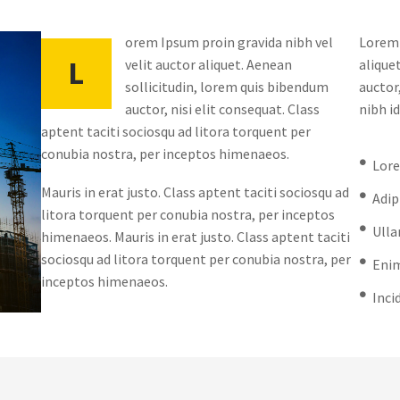
orem Ipsum proin gravida nibh vel
Lorem 
L
velit auctor aliquet. Aenean
alique
sollicitudin, lorem quis bibendum
auctor
auctor, nisi elit consequat. Class
nibh id
aptent taciti sociosqu ad litora torquent per
conubia nostra, per inceptos himenaeos.
Lore
Mauris in erat justo. Class aptent taciti sociosqu ad
Adip
litora torquent per conubia nostra, per inceptos
Ulla
himenaeos. Mauris in erat justo. Class aptent taciti
sociosqu ad litora torquent per conubia nostra, per
Enim
inceptos himenaeos.
Inci